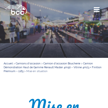
Accueil
>
Camions d'occasion
>
Camion d'occasion Boucherie
>
Camion
Démonstration Haut de Gamme Renault Master 4m50 – Vitrine 4m23 + Finition
Premium – 1163
>
Mise en situation
Mise en