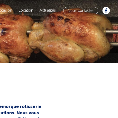
ccasion
Location
Actualités
Nous contacter
remorque rôtisserie
cations. Nous vous