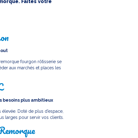
morque. Faites votre
gon
tout
a remorque fourgon rôtisserie se
céder aux marchés et places les
L
s besoins plus ambitieux
 élevée. Doté de plus d’espace,
us larges pour servir vos clients.
 Remorque