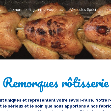
in
Remorque magasin
Food truck
Véhicules Spéciaux
O
Remorques rôtisserie
ont uniques et représentent votre savoir-faire. Notre 
 le sérieux et le soin que nous apportons à nos fabri