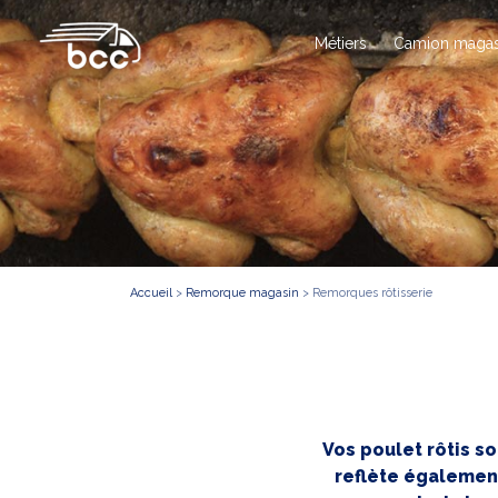
Métiers
Camion magas
Accueil
>
Remorque magasin
>
Remorques rôtisserie
Vos poulet rôtis s
reflète également