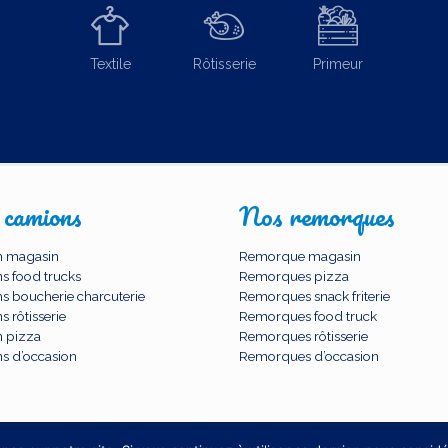
Textile
Rôtisserie
Primeur
 camions
Nos remorques
 magasin
Remorque magasin
s food trucks
Remorques pizza
s boucherie charcuterie
Remorques snack friterie
 rôtisserie
Remorques food truck
 pizza
Remorques rôtisserie
s d’occasion
Remorques d’occasion
© 2026 BCC SARL. TOUS DROITS RESERVES.