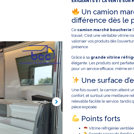
EXIGEANTS ET LA VENTE SUR
Un camion march
différence dès le 
Ce
camion marché boucherie
P
travail. C’est une véritable vitrine r
valoriser vos produits dès l’ouver
présence.
Grâce à sa
grande vitrine réfri
élégante. Les produits sont parfaite
pour un service efficace, même en f
Une surface d’e
Une fois ouvert, le camion atteint 
confort, et surtout une meilleure rel
relevable facilite le service, tandi
pièce exposée.
Points forts
Vitrine réfrigérée ventil
Grande caisse de 6m60 po