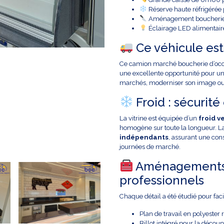
Réserve haute réfrigérée
Aménagement boucherie c
Éclairage LED alimentaire 
Ce véhicule est
Ce camion marché boucherie d’occ
une excellente opportunité pour un
marchés, moderniser son image ou g
Froid : sécurit
La vitrine est équipée d’un
froid v
homogène sur toute la longueur. L
indépendants
, assurant une con
journées de marché.
Aménagements 
professionnels
Chaque détail a été étudié pour facil
Plan de travail en polyester 
Billot intégré pour la décou