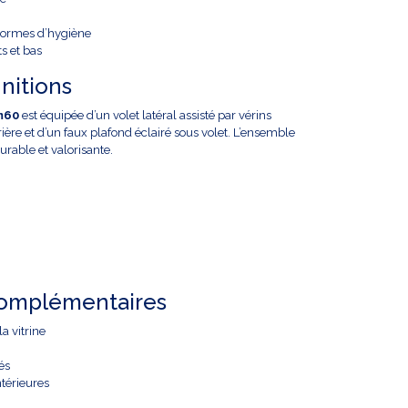
ormes d’hygiène
 et bas
initions
m60
est équipée d’un volet latéral assisté par vérins
rière et d’un faux plafond éclairé sous volet. L’ensemble
urable et valorisante.
omplémentaires
a vitrine
és
ntérieures