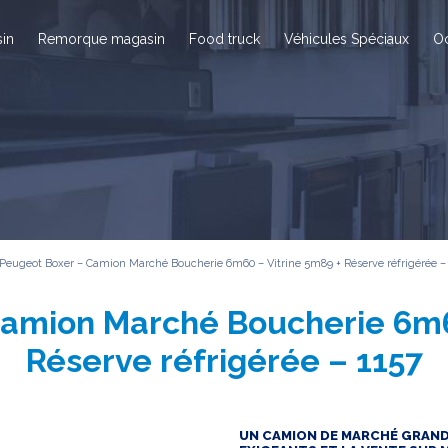
in
Remorque magasin
Food truck
Véhicules Spéciaux
O
Peugeot Boxer – Camion Marché Boucherie 6m60 – Vitrine 5m89 + Réserve réfrigérée –
amion Marché Boucherie 6m6
Réserve réfrigérée – 1157
UN CAMION DE MARCHÉ GRAND