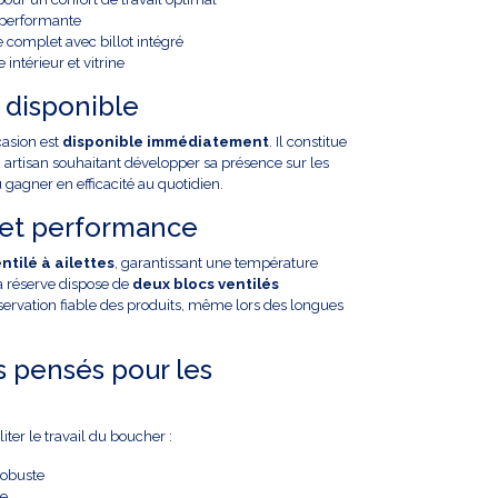
 performante
omplet avec billot intégré
intérieur et vitrine
 disponible
asion est
disponible immédiatement
. Il constitue
 artisan souhaitant développer sa présence sur les
agner en efficacité au quotidien.
é et performance
entilé à ailettes
, garantissant une température
a réserve dispose de
deux blocs ventilés
servation fiable des produits, même lors des longues
pensés pour les
iter le travail du boucher :
robuste
pe