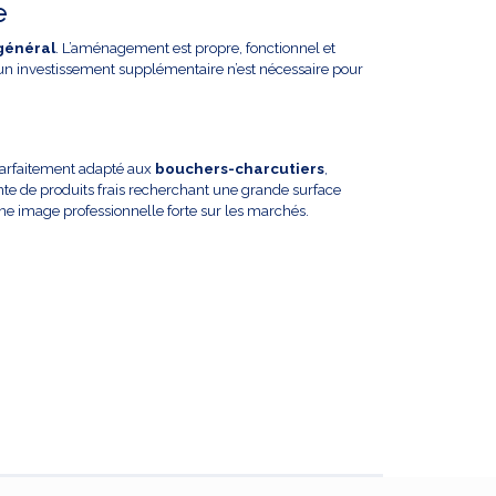
e
 général
. L’aménagement est propre, fonctionnel et
 investissement supplémentaire n’est nécessaire pour
arfaitement adapté aux
bouchers-charcutiers
,
ente de produits frais recherchant une grande surface
 une image professionnelle forte sur les marchés.