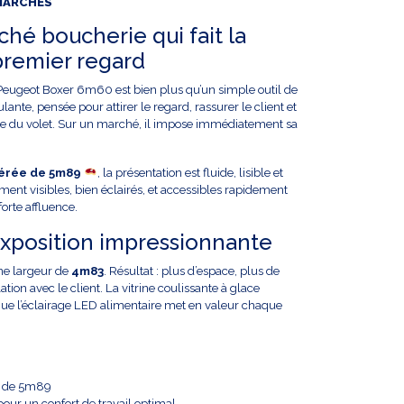
 MARCHÉS
é boucherie qui fait la
premier regard
eugeot Boxer 6m60 est bien plus qu’un simple outil de
oulante, pensée pour attirer le regard, rassurer le client et
ture du volet. Sur un marché, il impose immédiatement sa
gérée de 5m89
, la présentation est fluide, lisible et
ment visibles, bien éclairés, et accessibles rapidement
orte affluence.
xposition impressionnante
une largeur de
4m83
. Résultat : plus d’espace, plus de
ation avec le client. La vitrine coulissante à glace
s que l’éclairage LED alimentaire met en valeur chaque
ée de 5m89
ur un confort de travail optimal