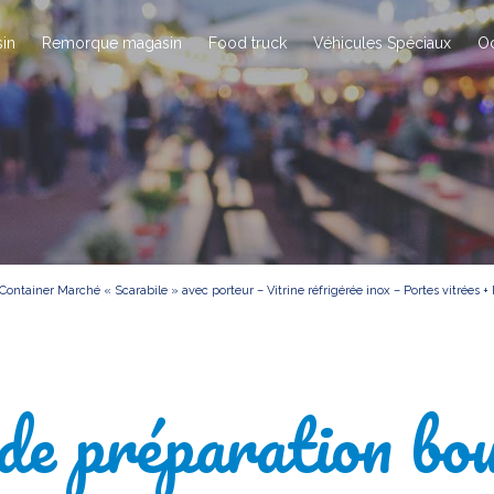
in
Remorque magasin
Food truck
Véhicules Spéciaux
O
Container Marché « Scarabile » avec porteur – Vitrine réfrigérée inox – Portes vitrées +
de préparation bou