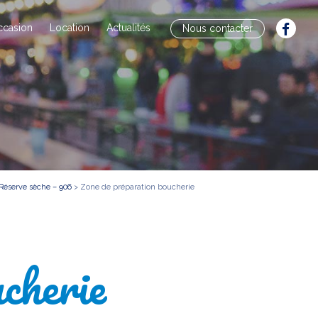
ccasion
Location
Actualités
Nous contacter
 Réserve sèche – 906
>
Zone de préparation boucherie
cherie