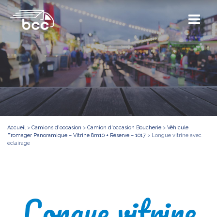
Accueil
>
Camions d'occasion
>
Camion d'occasion Boucherie
>
Véhicule
Fromager Panoramique – Vitrine 8m10 + Réserve – 1017
>
Longue vitrine avec
éclairage
Longue vitrine