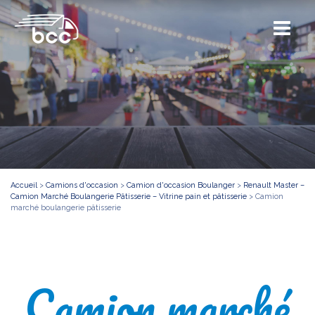
Accueil
>
Camions d'occasion
>
Camion d'occasion Boulanger
>
Renault Master –
Camion Marché Boulangerie Pâtisserie – Vitrine pain et pâtisserie
>
Camion
marché boulangerie pâtisserie
Camion marché