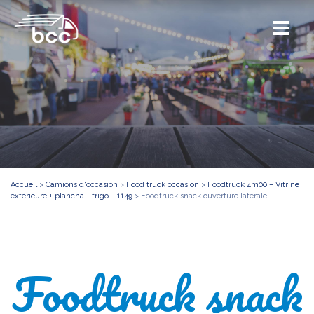
Accueil
>
Camions d'occasion
>
Food truck occasion
>
Foodtruck 4m00 – Vitrine
extérieure + plancha + frigo – 1149
>
Foodtruck snack ouverture latérale
Foodtruck snack