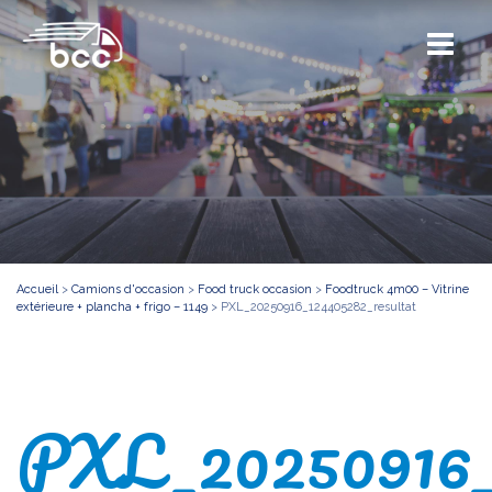
Accueil
>
Camions d'occasion
>
Food truck occasion
>
Foodtruck 4m00 – Vitrine
extérieure + plancha + frigo – 1149
>
PXL_20250916_124405282_resultat
PXL_20250916_1