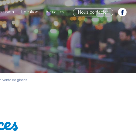
ccasion
Location
Actualités
Nous contacter
 vente de glaces
ces