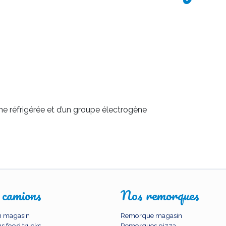
ne réfrigérée et d’un groupe électrogène
 camions
Nos remorques
 magasin
Remorque magasin
s food trucks
Remorques pizza