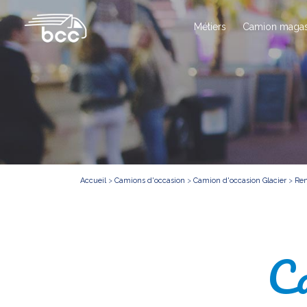
Métiers
Camion magas
Accueil
>
Camions d'occasion
>
Camion d'occasion Glacier
>
Ren
Ca