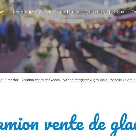
in
Remorque magasin
Food truck
Véhicules Spéciaux
O
ault Master – Camion Vente de Glaces – Vitrine réfrigérée & groupe autonome
>
Camion
mion vente de gla