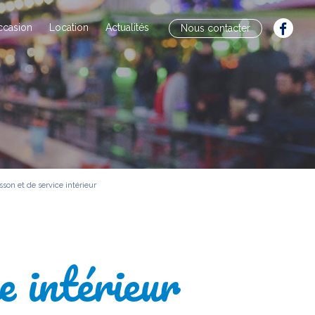
ccasion
Location
Actualités
Nous contacter
sson et de service intérieur
e intérieur