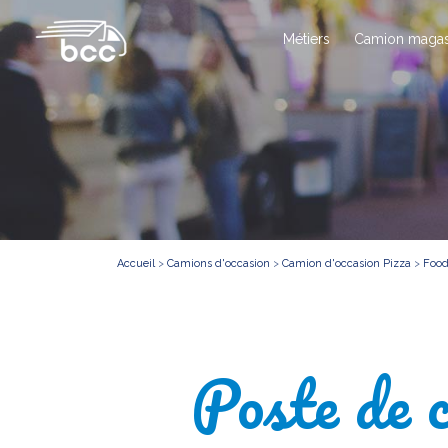
Métiers
Camion magas
Accueil
>
Camions d'occasion
>
Camion d'occasion Pizza
>
Food
Poste de c