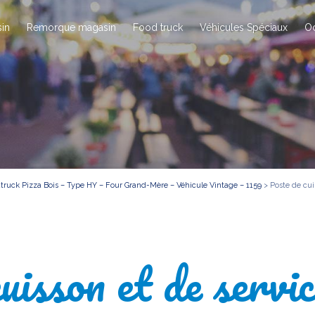
in
Remorque magasin
Food truck
Véhicules Spéciaux
O
truck Pizza Bois – Type HY – Four Grand-Mère – Véhicule Vintage – 1159
>
Poste de cui
uisson et de servic