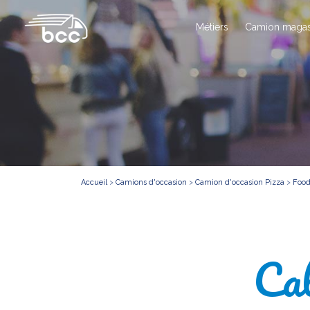
Métiers
Camion magas
Accueil
>
Camions d'occasion
>
Camion d'occasion Pizza
>
Food
Ca