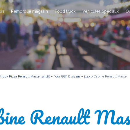
in
Remorque magasin
Food truck
Véhicules Spéciaux
O
truck Pizza Renault Master 4m20 – Four GGF 6 pizzas – 1145
>
Cabine Renault Master
bine Renault Mas