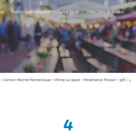
in
Remorque magasin
Food truck
Véhicules Spéciaux
O
>
Camion Marché Panoramique – Vitrine sur glace – Présentation Poisson – 976
>
4
4