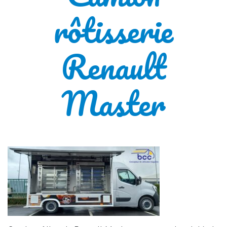
rôtisserie
Renault
Master