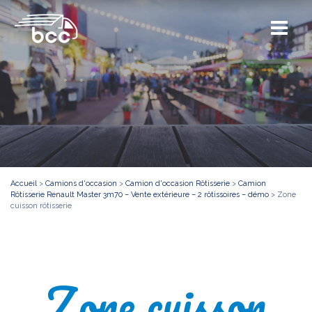
Accueil
>
Camions d'occasion
>
Camion d'occasion Rôtisserie
>
Camion
Rôtisserie Renault Master 3m70 – Vente extérieure – 2 rôtissoires – démo
>
Zone
cuisson rôtisserie
Zone cuisson