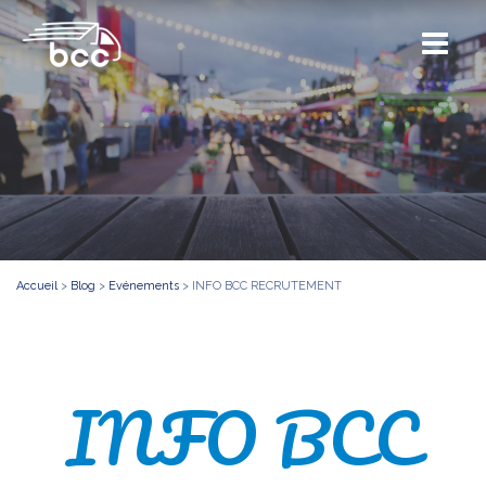
Accueil
>
Blog
>
Evénements
>
INFO BCC RECRUTEMENT
INFO BCC