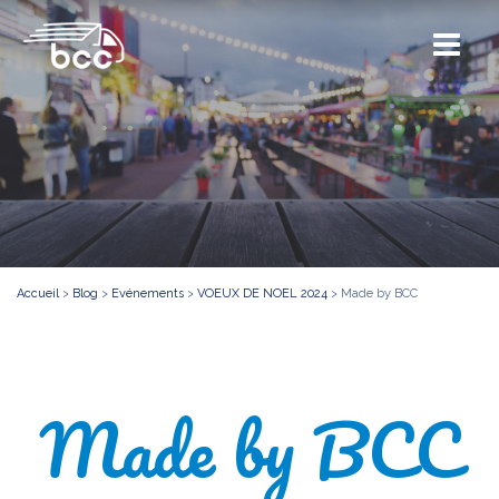
Accueil
>
Blog
>
Evénements
>
VOEUX DE NOEL 2024
>
Made by BCC
Made by BCC