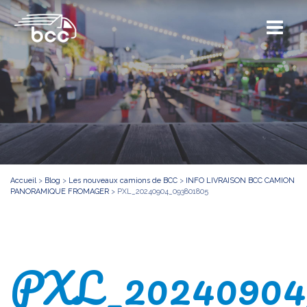
Accueil
>
Blog
>
Les nouveaux camions de BCC
>
INFO LIVRAISON BCC CAMION
PANORAMIQUE FROMAGER
>
PXL_20240904_093801805
PXL_20240904_