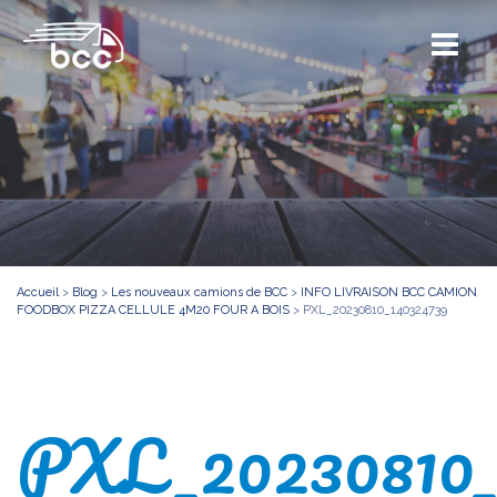
Accueil
>
Blog
>
Les nouveaux camions de BCC
>
INFO LIVRAISON BCC CAMION
FOODBOX PIZZA CELLULE 4M20 FOUR A BOIS
>
PXL_20230810_140324739
PXL_20230810_