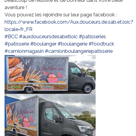
beaucoup de réussite et de bonheur dans votre belle
aventure !
Vous pouvez les rejoindre sur leur page facebook :
https://www.facebook.com/Aux.douceurs.de.sab.et.loic?
locale=fr_FR
#BCC
#auxdouceursdesabetloic
#patisseries
#patisserie
#boulanger
#boulangerie
#foodtruck
#camionmagasin
#camionboulangeriepatisserie