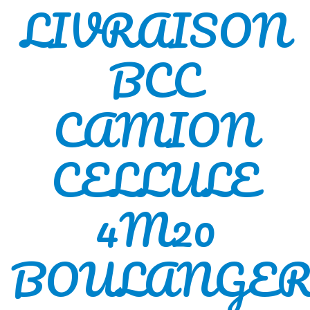
LIVRAISON
BCC
CAMION
CELLULE
4M20
BOULANGE