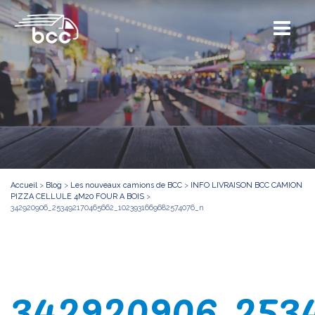
Accueil
>
Blog
>
Les nouveaux camions de BCC
>
INFO LIVRAISON BCC CAMION
PIZZA CELLULE 4M20 FOUR A BOIS
>
342920906_253492170465662_1023931669682574076_n
342920906_253