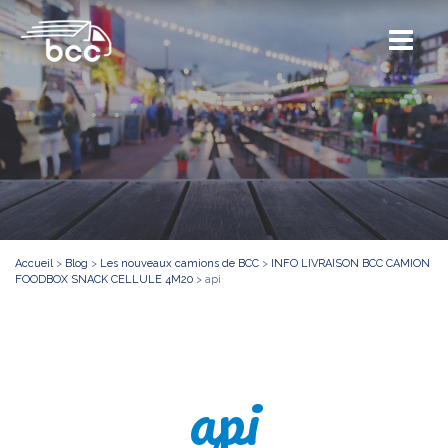
Accueil
>
Blog
>
Les nouveaux camions de BCC
>
INFO LIVRAISON BCC CAMION
FOODBOX SNACK CELLULE 4M20
>
api
api