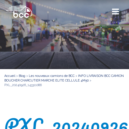
Accueil
>
Blog
>
Les nouveaux camions de BCC
>
INFO LIVRAISON BCC CAMION
BOUCHER CHARCUTIER MARCHE ELITE CELLULE 4M50
>
PXL_20240926_143311086
PXL_20240926_