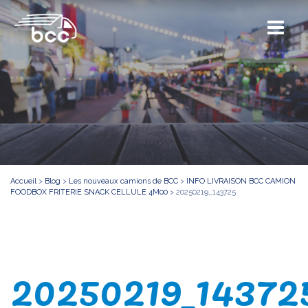
Accueil
>
Blog
>
Les nouveaux camions de BCC
>
INFO LIVRAISON BCC CAMION
FOODBOX FRITERIE SNACK CELLULE 4M00
>
20250219_143725
20250219_14372