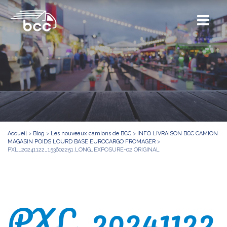
Accueil
>
Blog
>
Les nouveaux camions de BCC
>
INFO LIVRAISON BCC CAMION
MAGASIN POIDS LOURD BASE EUROCARGO FROMAGER
>
PXL_20241122_153602251.LONG_EXPOSURE-02.ORIGINAL
PXL_2024112