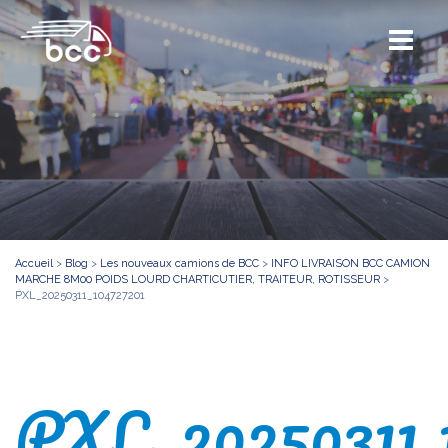
Accueil
>
Blog
>
Les nouveaux camions de BCC
>
INFO LIVRAISON BCC CAMION
MARCHE 8M00 POIDS LOURD CHARTICUTIER, TRAITEUR, ROTISSEUR
>
PXL_20250311_104727201
PXL_20250311_