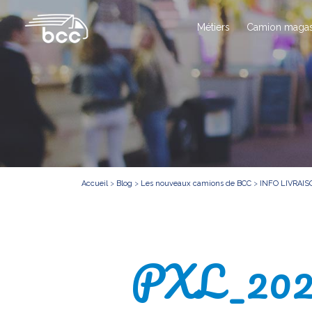
Métiers
Camion magas
Accueil
>
Blog
>
Les nouveaux camions de BCC
>
INFO LIVRAI
PXL_202