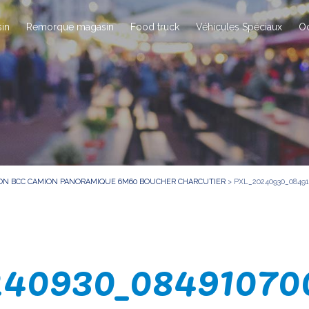
in
Remorque magasin
Food truck
Véhicules Spéciaux
O
SON BCC CAMION PANORAMIQUE 6M60 BOUCHER CHARCUTIER
>
PXL_20240930_0849
40930_0849107