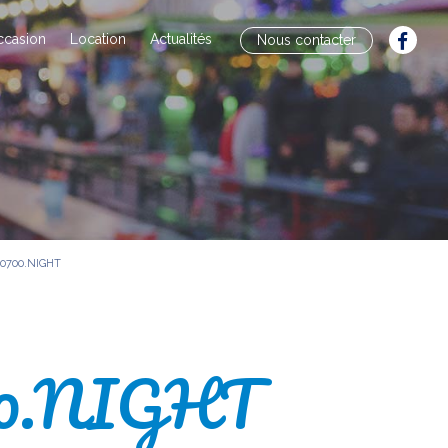
ccasion
Location
Actualités
Nous contacter
10700.NIGHT
00.NIGHT