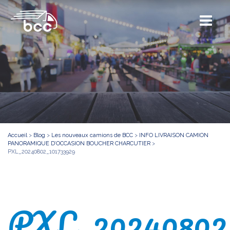
Accueil
>
Blog
>
Les nouveaux camions de BCC
>
INFO LIVRAISON CAMION
PANORAMIQUE D’OCCASION BOUCHER CHARCUTIER
>
PXL_20240802_101733929
PXL_20240802_