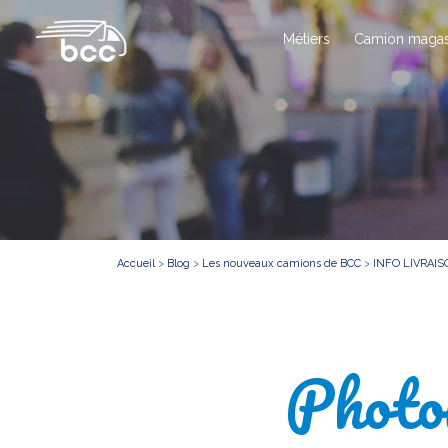
Métiers
Camion magas
Accueil
>
Blog
>
Les nouveaux camions de BCC
>
INFO LIVRAI
Photo