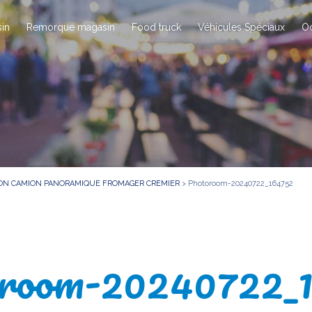
in
Remorque magasin
Food truck
Véhicules Spéciaux
O
SON CAMION PANORAMIQUE FROMAGER CREMIER
>
Photoroom-20240722_164752
room-20240722_