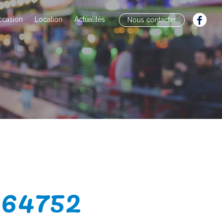
ccasion
Location
Actualités
Nous contacter
164752