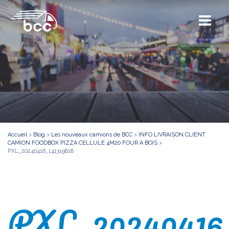
Accueil
>
Blog
>
Les nouveaux camions de BCC
>
INFO LIVRAISON CLIENT
CAMION FOODBOX PIZZA CELLULE 4M20 FOUR A BOIS
>
PXL_20240416_141319818
PXL_20240416_