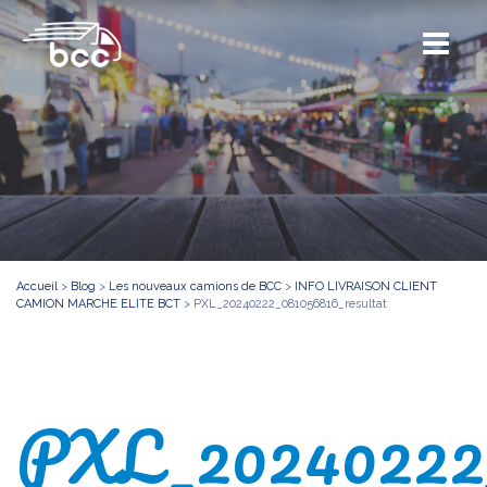
Accueil
>
Blog
>
Les nouveaux camions de BCC
>
INFO LIVRAISON CLIENT
CAMION MARCHE ELITE BCT
>
PXL_20240222_081056816_resultat
PXL_20240222_0