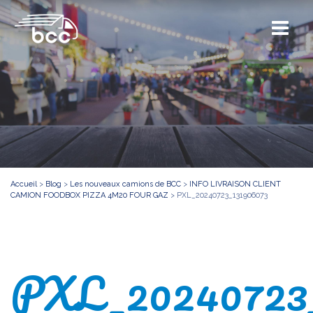
Accueil
>
Blog
>
Les nouveaux camions de BCC
>
INFO LIVRAISON CLIENT
CAMION FOODBOX PIZZA 4M20 FOUR GAZ
>
PXL_20240723_131906073
PXL_20240723_