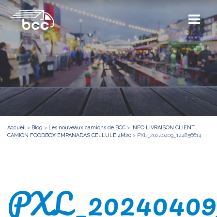
Accueil
>
Blog
>
Les nouveaux camions de BCC
>
INFO LIVRAISON CLIENT
CAMION FOODBOX EMPANADAS CELLULE 4M20
>
PXL_20240409_144856614
PXL_20240409_