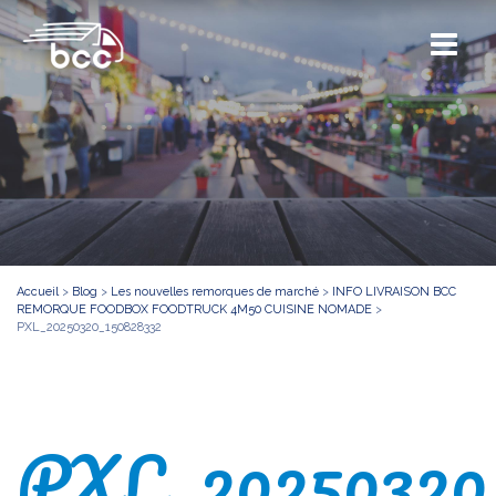
Accueil
>
Blog
>
Les nouvelles remorques de marché
>
INFO LIVRAISON BCC
REMORQUE FOODBOX FOODTRUCK 4M50 CUISINE NOMADE
>
PXL_20250320_150828332
PXL_20250320_