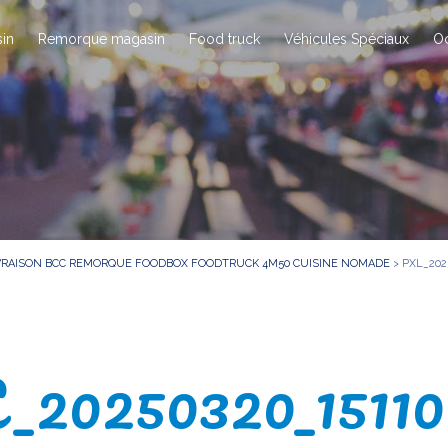
in
Remorque magasin
Food truck
Véhicules Spéciaux
O
IVRAISON BCC REMORQUE FOODBOX FOODTRUCK 4M50 CUISINE NOMADE
>
PXL_202
20250320_1511