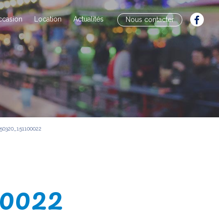
ccasion
Location
Actualités
Nous contacter
50320_151100022
00022