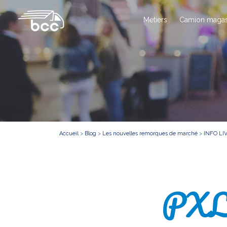
Métiers
Camion magas
Accueil
>
Blog
>
Les nouvelles remorques de marché
>
INFO L
PXL_