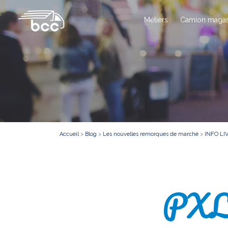
Métiers
Camion magas
Accueil
>
Blog
>
Les nouvelles remorques de marché
>
INFO L
PXL_