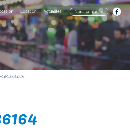
ccasion
Location
Actualités
Nous contacter
50320_151236164
36164