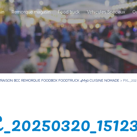
in
Remorque magasin
Food truck
Véhicules Spéciaux
O
IVRAISON BCC REMORQUE FOODBOX FOODTRUCK 4M50 CUISINE NOMADE
>
PXL_202
20250320_1512