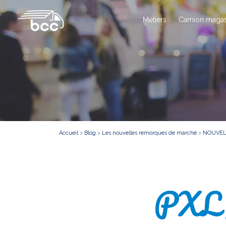
Métiers
Camion magas
Accueil
>
Blog
>
Les nouvelles remorques de marché
>
NOUVELL
PXL_