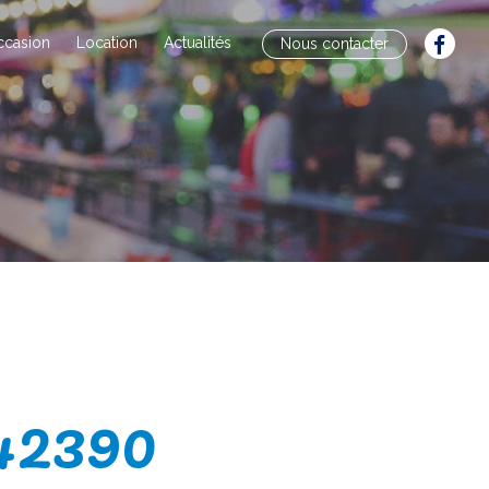
ccasion
Location
Actualités
Nous contacter
42390