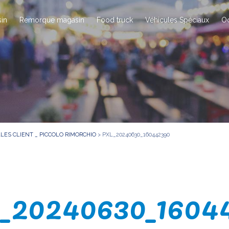
in
Remorque magasin
Food truck
Véhicules Spéciaux
O
ES CLIENT _ PICCOLO RIMORCHIO
>
PXL_20240630_160442390
20240630_1604