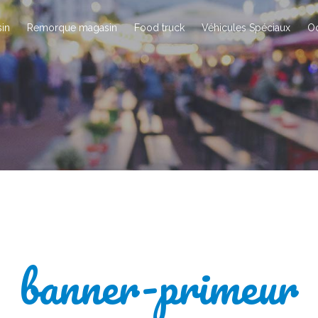
in
Remorque magasin
Food truck
Véhicules Spéciaux
O
banner-primeur