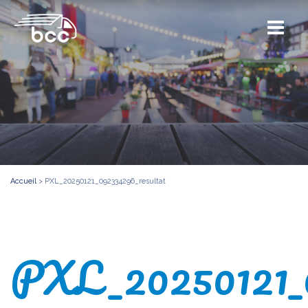
Accueil
>
PXL_20250121_092334296_resultat
PXL_20250121_0