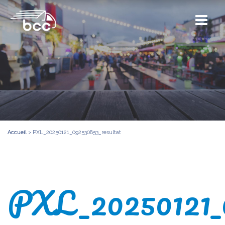
Accueil
>
PXL_20250121_092530853_resultat
PXL_20250121_0