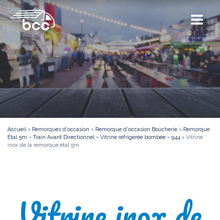
Accueil
>
Remorques d'occasion
>
Remorque d'occasion Boucherie
>
Remorque
Étal 5m – Train Avant Directionnel – Vitrine réfrigérée bombée – 944
>
Vitrine
inox de la remorque étal 5m
Vitrine inox de