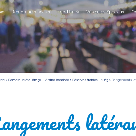
in
Remorque magasin
Food truck
Véhicules Spéciaux
O
rie
>
Remorque étal 6m50 – Vitrine bombée + Réserves froides – 1065
>
Rangements la
angements latéra