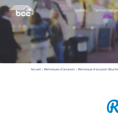
Métiers
Camion magas
Accueil
>
Remorques d'occasion
>
Remorque d'occasion Bouche
R