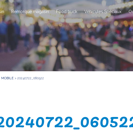
in
Remorque magasin
Food truck
Véhicules Spéciaux
O
U MOBILE
>
20240722_060522
20240722_06052