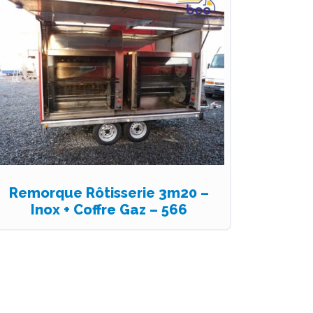
Remorque Rôtisserie 3m20 –
Inox + Coffre Gaz – 566