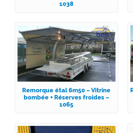
1038
Remorque étal 6m50 – Vitrine
bombée + Réserves froides –
1065