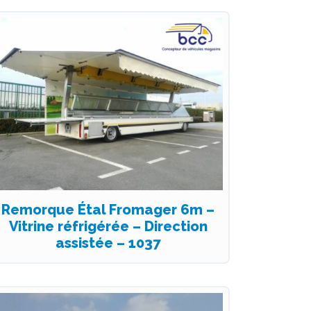
Remorque Étal Fromager 6m –
Vitrine réfrigérée – Direction
assistée – 1037