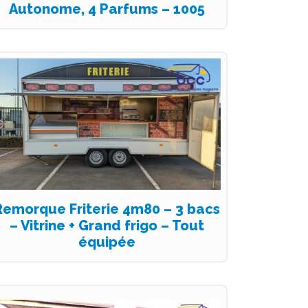
Autonome, 4 Parfums – 1005
Remorque Friterie 4m80 – 3 bacs
– Vitrine + Grand frigo – Tout
équipée