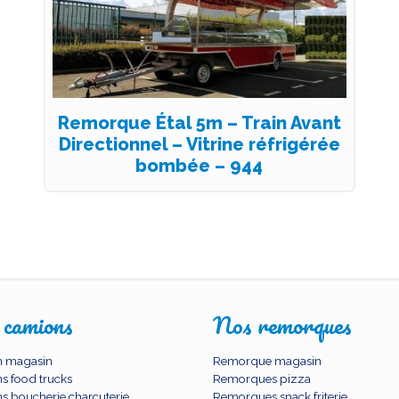
Remorque Étal 5m – Train Avant
Directionnel – Vitrine réfrigérée
bombée – 944
 camions
Nos remorques
 magasin
Remorque magasin
s food trucks
Remorques pizza
s boucherie charcuterie
Remorques snack friterie