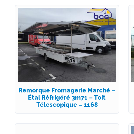
Remorque Fromagerie Marché –
Étal Réfrigéré 3m71 – Toit
Télescopique – 1168