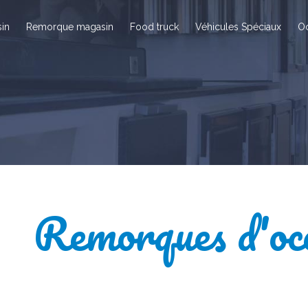
in
Remorque magasin
Food truck
Véhicules Spéciaux
O
Remorques d'oc