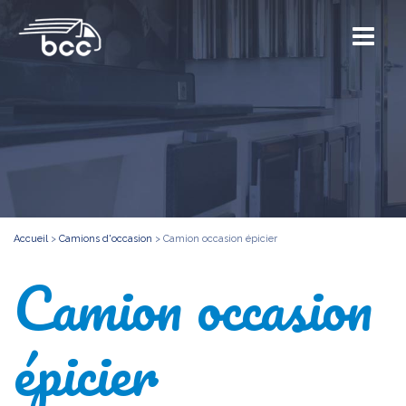
Accueil
>
Camions d'occasion
>
Camion occasion épicier
Camion occasion
épicier