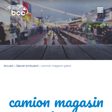
Accueil
>
Glacier ambulant
>
camion magasin glace
camion magasin