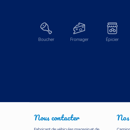
Boucher
Fromager
Épicier
Nous contacter
Nos
Fabricant de véhicules magasin et de
Camion