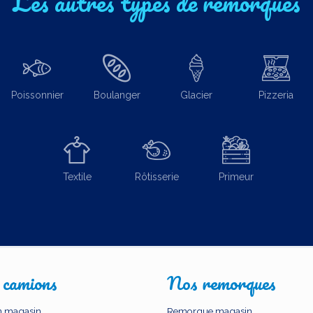
Les autres types de remorques
Poissonnier
Boulanger
Glacier
Pizzeria
Textile
Rôtisserie
Primeur
 camions
Nos remorques
 magasin
Remorque magasin