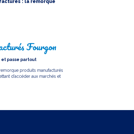
acturés : la remorque
cturés Fourgon
et passe partout
la remorque produits manufacturés
mettant d’accéder aux marchés et