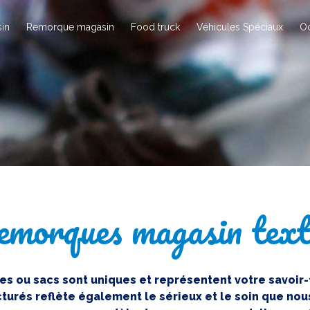
in
Remorque magasin
Food truck
Véhicules Spéciaux
O
morques magasin text
res ou sacs sont uniques et représentent votre savoir
turés reflète également le sérieux et le soin que nou