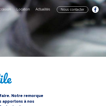
ccasion
Location
Actualités
Nous contacter
ile
-faire. Notre remorque
s apportons à nos