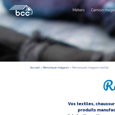
Métiers
Camion magas
Accueil
>
Remorque magasin
>
Remorques magasin textile
Re
Vos textiles, chaussu
produits manufac